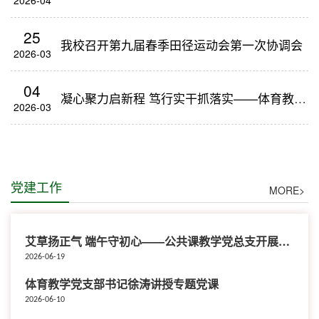
2026-04
25
我校召开第九届春季田径运动会第一次协调会
2026-03
04
凝心聚力启新程 笃行实干抓落实——体育教学部召开2025-2026 学年第二学期第一次教学工作会议
2026-03
党建工作
MORE>
艾草扬正气 端午守初心——公共课教学党总支开展端午主题党日活动
2026-06-19
体育教学党支部书记徐涛讲授专题党课
2026-06-10