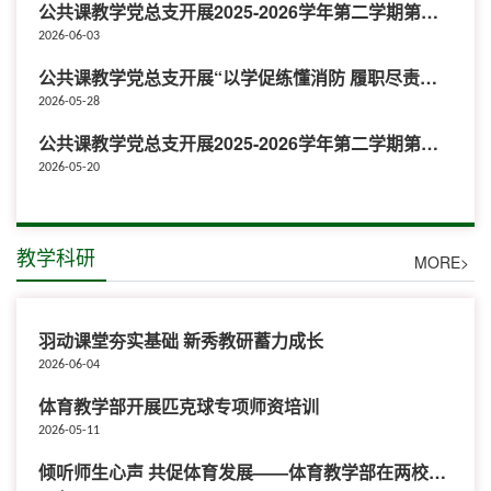
公共课教学党总支开展2025-2026学年第二学期第七次政治理论学习
2026-06-03
公共课教学党总支开展“以学促练懂消防 履职尽责守平安”主题党日活动
2026-05-28
公共课教学党总支开展2025-2026学年第二学期第六次政治理论学习
2026-05-20
教学科研
MORE>
羽动课堂夯实基础 新秀教研蓄力成长
2026-06-04
体育教学部开展匹克球专项师资培训
2026-05-11
倾听师生心声 共促体育发展——体育教学部在两校区召开师生座谈会