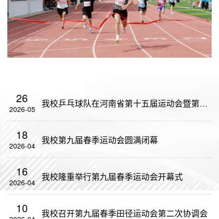
26
我校乒乓球队在河南省第十五届运动会暨第二十届学生乒乓球比赛中勇创历史最佳战绩
2026-05
18
我校第九届春季运动会圆满闭幕
2026-04
16
我校隆重举行第九届春季运动会开幕式
2026-04
10
我校召开第九届春季田径运动会第二次协调会